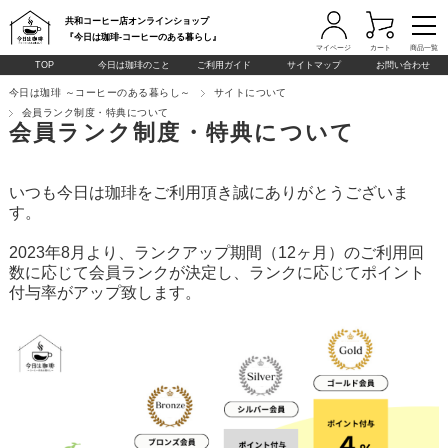
共和コーヒー店オンラインショップ
『今日は珈琲-コーヒーのある暮らし』
マイページ
カート
商品一覧
TOP
今日は珈琲のこと
ご利用ガイド
サイトマップ
お問い合わせ
今日は珈琲 ～コーヒーのある暮らし～
サイトについて
会員ランク制度・特典について
会員ランク制度・特典について
いつも今日は珈琲をご利用頂き誠にありがとうございま
す。
2023年8月より、ランクアップ期間（12ヶ月）のご利用回
数に応じて会員ランクが決定し、ランクに応じてポイント
付与率がアップ致します。