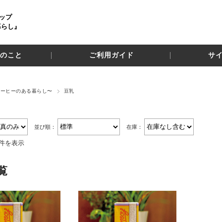
ップ
暮らし』
のこと
ご利用ガイド
サ
コーヒーのある暮らし〜
豆乳
並び順：
在庫：
2件を表示
覧