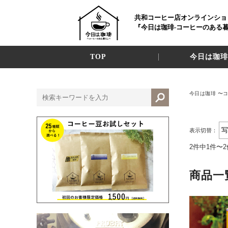
共和コーヒー店オンラインショ
『今日は珈琲-コーヒーのある
TOP
今日は珈琲
今日は珈琲 〜
表示切替：
2件中1件〜
商品一