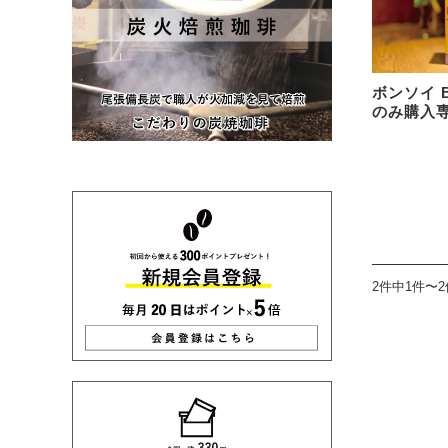
ボンソイ B
のみ購入専
2件中1件〜