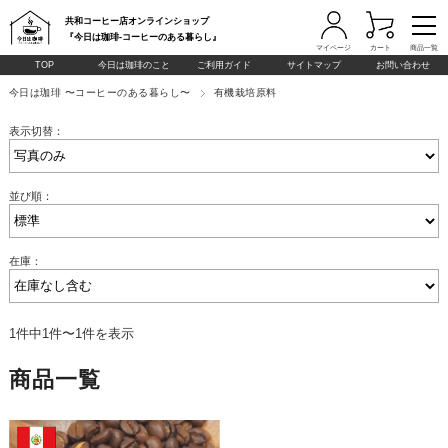
共和コーヒー店オンラインショップ
『今日は珈琲-コーヒーのある暮らし』
マイページ
カート
商品一覧
TOP
今日は珈琲のこと
ご利用ガイド
サイトマップ
お問い合わせ
今日は珈琲 〜コーヒーのある暮らし〜
有機栽培原料
表示切替：
並び順：
在庫：
1件中1件〜1件を表示
商品一覧