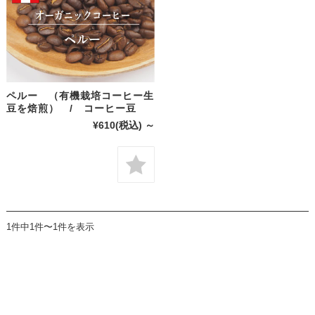
ペルー （有機栽培コーヒー生
豆を焙煎） / コーヒー豆
¥610
(税込)
～
1件中1件〜1件を表示