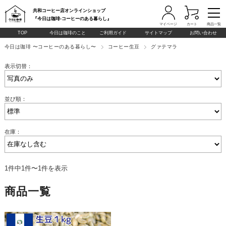
共和コーヒー店オンラインショップ
『今日は珈琲-コーヒーのある暮らし』
マイページ
カート
商品一覧
TOP
今日は珈琲のこと
ご利用ガイド
サイトマップ
お問い合わせ
今日は珈琲 〜コーヒーのある暮らし〜
コーヒー生豆
グァテマラ
表示切替：
並び順：
在庫：
1件中1件〜1件を表示
商品一覧