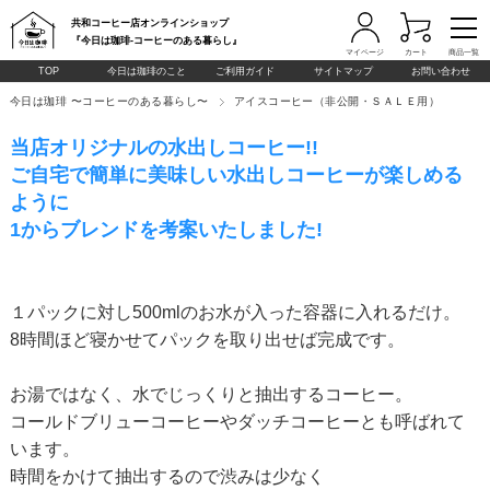
共和コーヒー店オンラインショップ
『今日は珈琲-コーヒーのある暮らし』
マイページ
カート
商品一覧
TOP
今日は珈琲のこと
ご利用ガイド
サイトマップ
お問い合わせ
今日は珈琲 〜コーヒーのある暮らし〜
アイスコーヒー（非公開・ＳＡＬＥ用）
当店オリジナルの水出しコーヒー!!
ご自宅で簡単に美味しい水出しコーヒーが楽しめる
ように
1からブレンドを考案いたしました!
１パックに対し500mlのお水が入った容器に入れるだけ。
8時間ほど寝かせてパックを取り出せば完成です。
お湯ではなく、水でじっくりと抽出するコーヒー。
コールドブリューコーヒーやダッチコーヒーとも呼ばれて
います。
時間をかけて抽出するので渋みは少なく