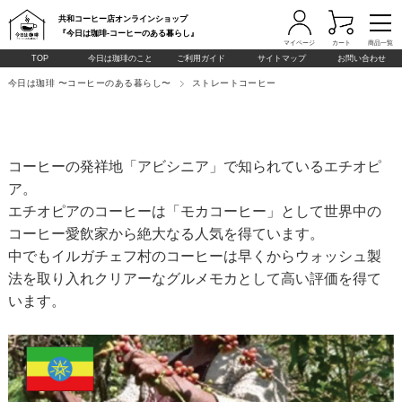
共和コーヒー店オンラインショップ
『今日は珈琲-コーヒーのある暮らし』
マイページ
カート
商品一覧
TOP
今日は珈琲のこと
ご利用ガイド
サイトマップ
お問い合わせ
今日は珈琲 〜コーヒーのある暮らし〜
ストレートコーヒー
コーヒーの発祥地「アビシニア」で知られているエチオピ
ア。
エチオピアのコーヒーは「モカコーヒー」として世界中の
コーヒー愛飲家から絶大なる人気を得ています。
中でもイルガチェフ村のコーヒーは早くからウォッシュ製
法を取り入れクリアーなグルメモカとして高い評価を得て
います。